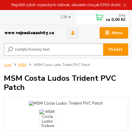
Největší výběr vojenských nášivek, skladem více jak 5000 druhů
0
ks
CZK
za
0,00 Kč
Menu
Hledat
Úvod
MSM
MSM Costa Ludos Trident PVC Patch
MSM Costa Ludos Trident PVC
Patch