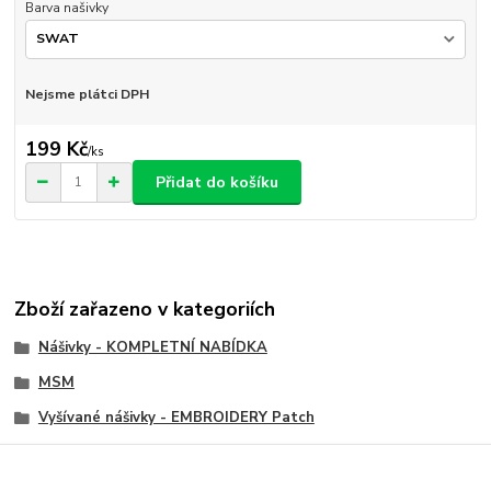
Barva našivky
Nejsme plátci DPH
199 Kč
/
ks
Přidat do košíku
Zboží zařazeno v kategoriích
Nášivky - KOMPLETNÍ NABÍDKA
MSM
Vyšívané nášivky - EMBROIDERY Patch
Velcro nášivky, Velcro Patch