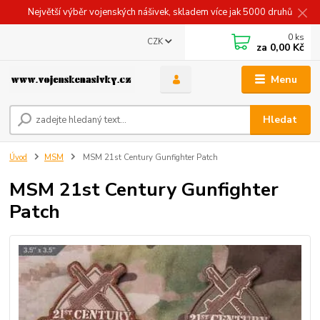
Největší výběr vojenských nášivek, skladem více jak 5000 druhů
0
ks
CZK
za
0,00 Kč
Menu
Hledat
Úvod
MSM
MSM 21st Century Gunfighter Patch
MSM 21st Century Gunfighter
Patch