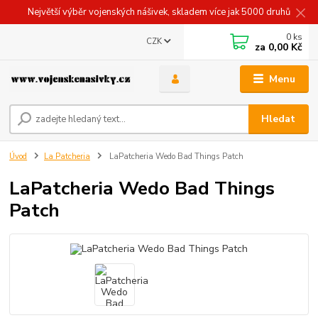
Největší výběr vojenských nášivek, skladem více jak 5000 druhů
0
ks
CZK
za
0,00 Kč
Menu
Hledat
Úvod
La Patcheria
LaPatcheria Wedo Bad Things Patch
LaPatcheria Wedo Bad Things
Patch