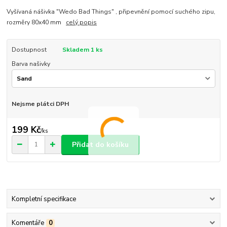
Vyšívaná nášivka "Wedo Bad Things" , připevnění pomocí suchého zipu,
rozměry 80x40 mm
celý popis
Dostupnost
Skladem 1 ks
Barva našivky
Nejsme plátci DPH
199 Kč
/
ks
Přidat do košíku
Kompletní specifikace
Komentáře
0