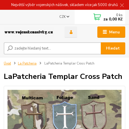
Největší výběr vojenských nášivek, skladem více jak 5000 druhů
0
ks
CZK
za
0,00 Kč
Menu
Hledat
Úvod
La Patcheria
LaPatcheria Templar Cross Patch
LaPatcheria Templar Cross Patch