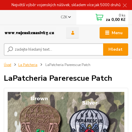
Největší výběr vojenských nášivek, skladem více jak 5000 druhů
0
ks
CZK
za
0,00 Kč
Menu
Hledat
Úvod
La Patcheria
LaPatcheria Parerescue Patch
LaPatcheria Parerescue Patch