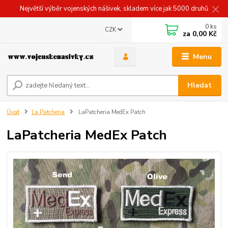
Největší výběr vojenských nášivek, skladem více jak 5000 druhů
0
ks
CZK
za
0,00 Kč
Menu
Hledat
Úvod
La Patcheria
LaPatcheria MedEx Patch
LaPatcheria MedEx Patch