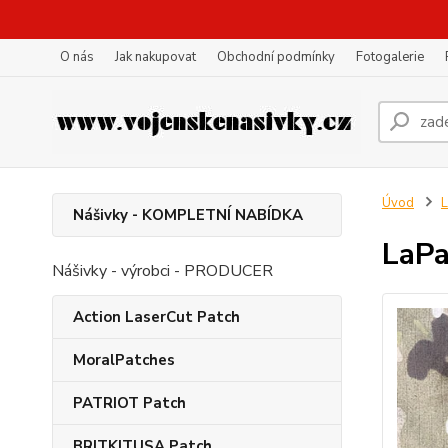
O nás
Jak nakupovat
Obchodní podmínky
Fotogalerie
Úvod
L
Nášivky - KOMPLETNÍ NABÍDKA
LaPa
Nášivky - výrobci - PRODUCER
Action LaserCut Patch
MoralPatches
PATRIOT Patch
BRITKITUSA Patch