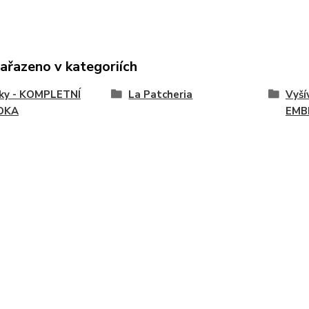
zařazeno v kategoriích
vky - KOMPLETNÍ
La Patcheria
Vyší
DKA
EMB