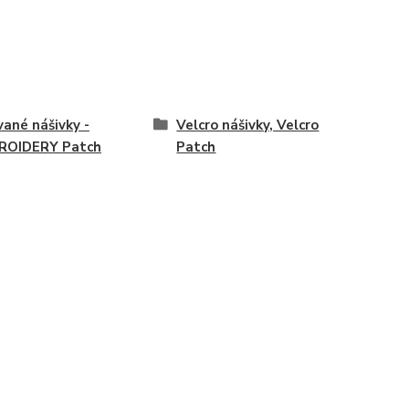
vané nášivky -
Velcro nášivky, Velcro
ROIDERY Patch
Patch