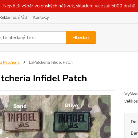
Největší výběr vojenských nášivek, skladem více jak 5000 druhů
Reklamační řád
Kontakty
Hledat
a Patcheria
LaPatcheria Infidel Patch
tcheria Infidel Patch
Vyšíva
veliko
Dos
Bar