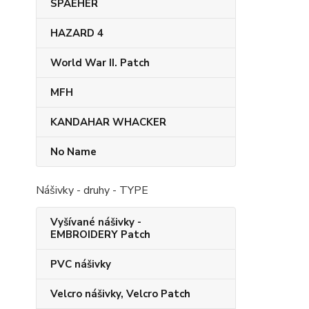
SPAEHER
HAZARD 4
World War II. Patch
MFH
KANDAHAR​ WHACKER
No Name
Nášivky - druhy - TYPE
Vyšívané nášivky -
EMBROIDERY Patch
PVC nášivky
Velcro nášivky, Velcro Patch