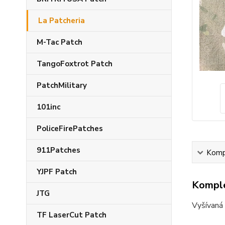
La Patcheria
M-Tac Patch
TangoFoxtrot Patch
PatchMilitary
101inc
PoliceFirePatches
911Patches
Kompl
YJPF Patch
Komple
JTG
Vyšívaná 
TF LaserCut Patch