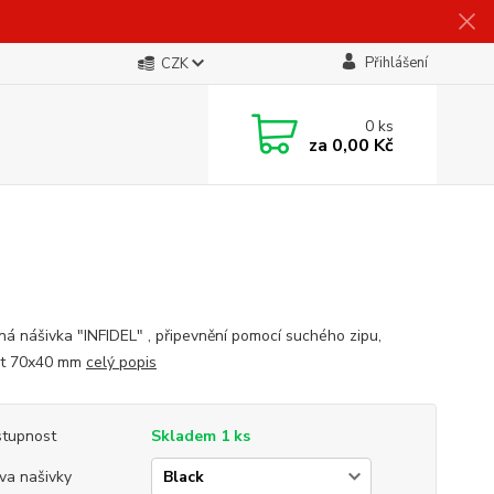
Přihlášení
CZK
0
ks
za
0,00 Kč
ná nášivka "INFIDEL" , připevnění pomocí suchého zipu,
st 70x40 mm
celý popis
tupnost
Skladem 1 ks
va našivky