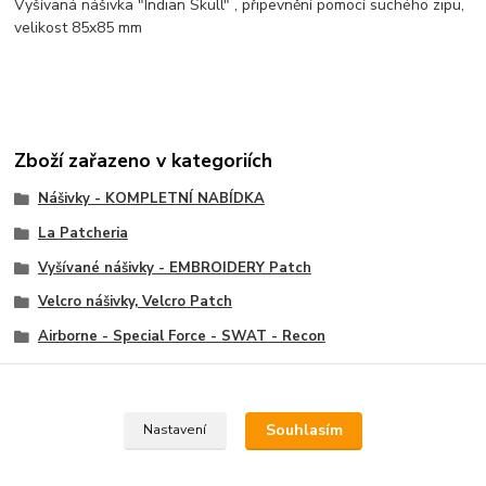
Vyšívaná nášivka "Indian Skull" , připevnění pomocí suchého zipu,
velikost 85x85 mm
Zboží zařazeno v kategoriích
Nášivky - KOMPLETNÍ NABÍDKA
La Patcheria
Vyšívané nášivky - EMBROIDERY Patch
Velcro nášivky, Velcro Patch
Airborne - Special Force - SWAT - Recon
Navy, Naval, Diver Patch
Souhlasím
Nastavení