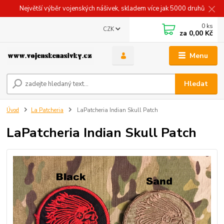
Největší výběr vojenských nášivek, skladem více jak 5000 druhů
0
ks
CZK
za
0,00 Kč
Menu
Hledat
Úvod
La Patcheria
LaPatcheria Indian Skull Patch
LaPatcheria Indian Skull Patch