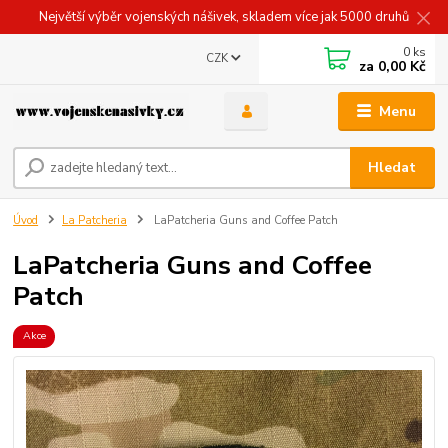
Největší výběr vojenských nášivek, skladem více jak 5000 druhů
0
ks
CZK
za
0,00 Kč
Menu
Hledat
Úvod
La Patcheria
LaPatcheria Guns and Coffee Patch
LaPatcheria Guns and Coffee
Patch
Akce