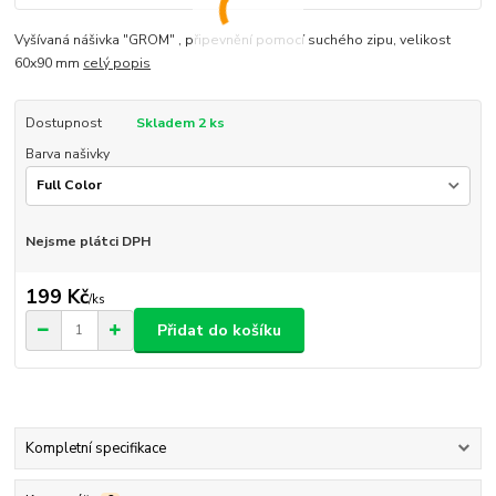
Vyšívaná nášivka "GROM" , připevnění pomocí suchého zipu, velikost
60x90 mm
celý popis
Dostupnost
Skladem 2 ks
Barva našivky
Nejsme plátci DPH
199 Kč
/
ks
Přidat do košíku
Kompletní specifikace