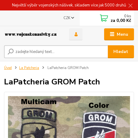
Největší výběr vojenských nášivek, skladem více jak 5000 druhů
0
ks
CZK
za
0,00 Kč
Menu
Hledat
Úvod
La Patcheria
LaPatcheria GROM Patch
LaPatcheria GROM Patch