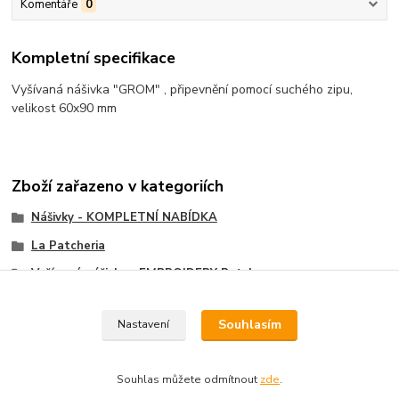
Komentáře
0
Kompletní specifikace
Vyšívaná nášivka "GROM" , připevnění pomocí suchého zipu,
velikost 60x90 mm
Zboží zařazeno v kategoriích
Nášivky - KOMPLETNÍ NABÍDKA
La Patcheria
Vyšívané nášivky - EMBROIDERY Patch
Velcro nášivky, Velcro Patch
Souhlasím
Nastavení
Airborne - Special Force - SWAT - Recon
Souhlas můžete odmítnout
zde
.