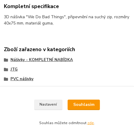
Kompletní specifikace
3D nášivka "We Do Bad Things", připevnění na suchý zip, rozměry
40x75 mm, materiál guma,
Zboží zařazeno v kategoriích
Nášivky - KOMPLETNÍ NABÍDKA
JTG
PVC nášivky
Velcro nášivky, Velcro Patch
Souhlasím
Nastavení
Souhlas můžete odmítnout
zde
.
Vytvořeno na
Eshop-rychle.cz