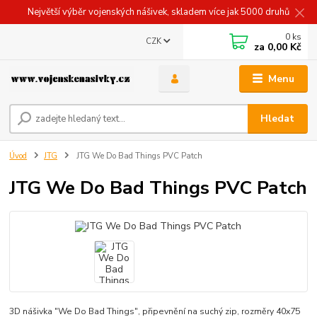
Největší výběr vojenských nášivek, skladem více jak 5000 druhů
0
ks
CZK
za
0,00 Kč
Menu
Hledat
Úvod
JTG
JTG We Do Bad Things PVC Patch
JTG We Do Bad Things PVC Patch
3D nášivka "We Do Bad Things", připevnění na suchý zip, rozměry 40x75