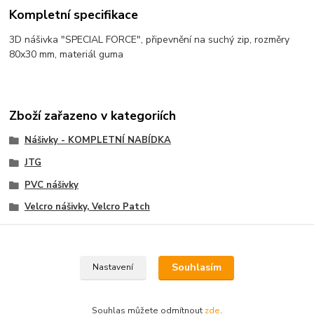
Kompletní specifikace
3D nášivka "SPECIAL FORCE", připevnění na suchý zip, rozměry
80x30 mm, materiál guma
Zboží zařazeno v kategoriích
Nášivky - KOMPLETNÍ NABÍDKA
JTG
PVC nášivky
Velcro nášivky, Velcro Patch
Airborne - Special Force - SWAT - Recon
Souhlasím
Nastavení
Souhlas můžete odmítnout
zde
.