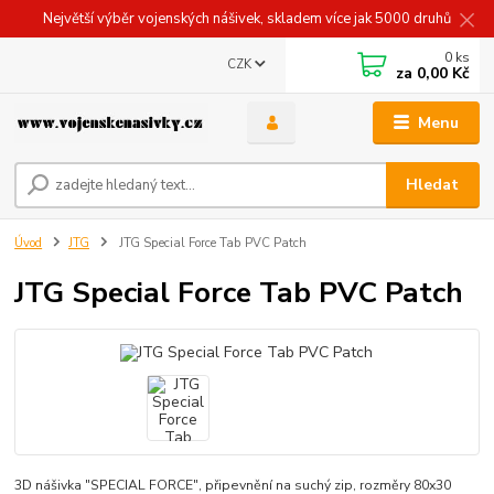
Největší výběr vojenských nášivek, skladem více jak 5000 druhů
0
ks
CZK
za
0,00 Kč
Menu
Hledat
Úvod
JTG
JTG Special Force Tab PVC Patch
JTG Special Force Tab PVC Patch
3D nášivka "SPECIAL FORCE", připevnění na suchý zip, rozměry 80x30