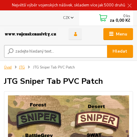
Největší výběr vojenských nášivek, skladem více jak 5000 druhů
0
ks
CZK
za
0,00 Kč
Menu
Hledat
Úvod
JTG
JTG Sniper Tab PVC Patch
JTG Sniper Tab PVC Patch