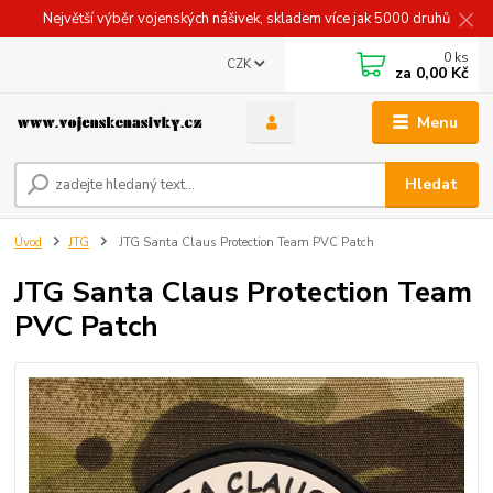
Největší výběr vojenských nášivek, skladem více jak 5000 druhů
0
ks
CZK
za
0,00 Kč
Menu
Hledat
Úvod
JTG
JTG Santa Claus Protection Team PVC Patch
JTG Santa Claus Protection Team
PVC Patch