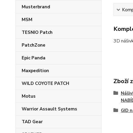
Musterbrand
Kompl
MSM
Komple
TESNIO Patch
3D nášivk
PatchZone
Epic Panda
Maxpedition
Zboží 
WILD COYOTE PATCH
Náši
Motus
NABÍ
Warrior Assault Systems
GID n
TAD Gear