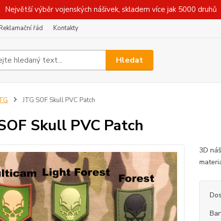
Největší výběr vojenských nášivek, skladem více jak 5000 druhů
Reklamační řád
Kontakty
Hledat
JTG
JTG SOF Skull PVC Patch
SOF Skull PVC Patch
3D náš
materi
Dos
Bar