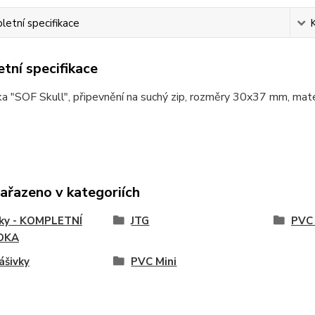
etní specifikace
tní specifikace
a "SOF Skull", připevnění na suchý zip, rozměry 30x37 mm, mat
zařazeno v kategoriích
vky - KOMPLETNÍ
JTG
PVC 
DKA
ášivky
PVC Mini