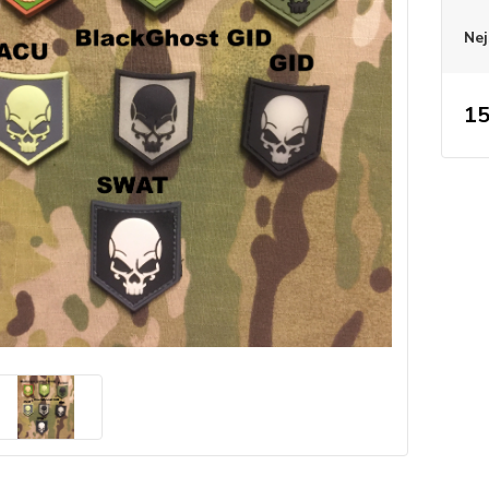
Nej
15