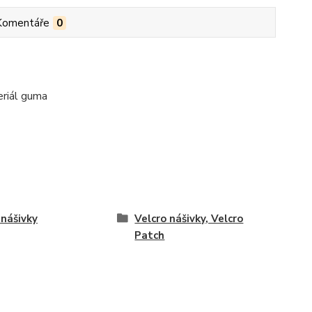
Komentáře
0
eriál guma
nášivky
Velcro nášivky, Velcro
Patch