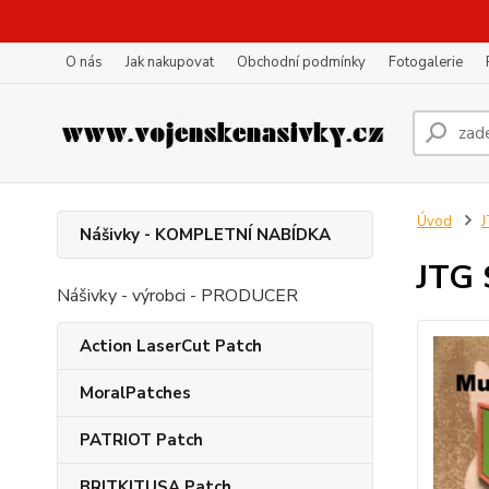
O nás
Jak nakupovat
Obchodní podmínky
Fotogalerie
Úvod
Nášivky - KOMPLETNÍ NABÍDKA
JTG 
Nášivky - výrobci - PRODUCER
Action LaserCut Patch
MoralPatches
PATRIOT Patch
BRITKITUSA Patch