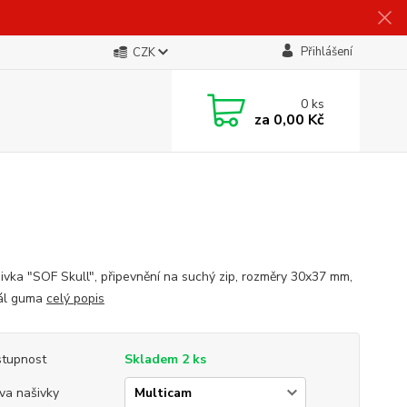
Přihlášení
CZK
0
ks
za
0,00 Kč
ivka "SOF Skull", připevnění na suchý zip, rozměry 30x37 mm,
ál guma
celý popis
tupnost
Skladem 2 ks
va našivky