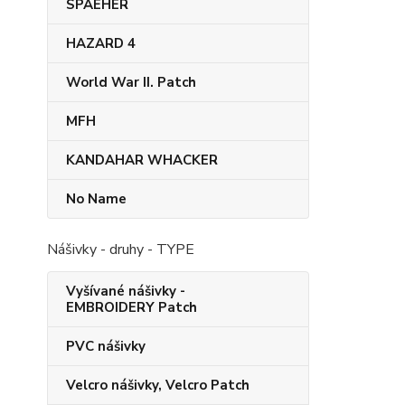
SPAEHER
HAZARD 4
World War II. Patch
MFH
KANDAHAR​ WHACKER
No Name
Nášivky - druhy - TYPE
Vyšívané nášivky -
EMBROIDERY Patch
PVC nášivky
Velcro nášivky, Velcro Patch