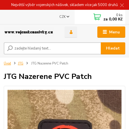
Největší výběr vojenských nášivek, skladem více jak 5000 druhů
0
ks
CZK
za
0,00 Kč
Menu
Hledat
Úvod
JTG
JTG Nazerene PVC Patch
JTG Nazerene PVC Patch