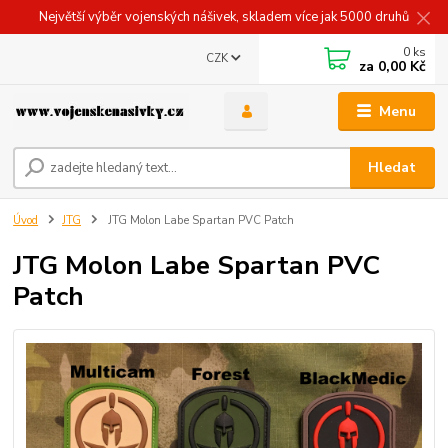
Největší výběr vojenských nášivek, skladem více jak 5000 druhů
0
ks
CZK
za
0,00 Kč
Menu
Hledat
Úvod
JTG
JTG Molon Labe Spartan PVC Patch
JTG Molon Labe Spartan PVC
Patch