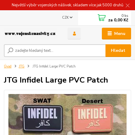
Největší výběr vojenských nášivek, skladem více jak 5000 druhů
0
ks
CZK
za
0,00 Kč
Menu
Hledat
Úvod
JTG
JTG Infidel Large PVC Patch
JTG Infidel Large PVC Patch