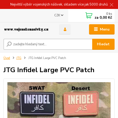
Největší výběr vojenských nášivek, skladem více jak 5000 druhů
0
ks
CZK
za
0,00 Kč
Menu
Hledat
Úvod
JTG
JTG Infidel Large PVC Patch
JTG Infidel Large PVC Patch