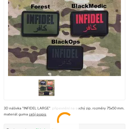
3D nášivka "INFIDEL LARGE", připevnění na suchý zip, rozměry 75x50 mm,
materiál guma
celý popis