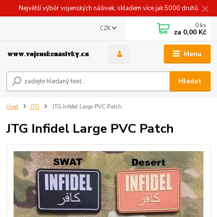
Největší výběr vojenských nášivek, skladem více jak 5000 druhů
0
ks
CZK
za
0,00 Kč
Menu
Hledat
Úvod
JTG
JTG Infidel Large PVC Patch
JTG Infidel Large PVC Patch