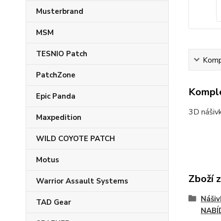
Musterbrand
MSM
TESNIO Patch
Kompl
PatchZone
Komple
Epic Panda
3D nášiv
Maxpedition
WILD COYOTE PATCH
Motus
Zboží 
Warrior Assault Systems
Náši
TAD Gear
NABÍ