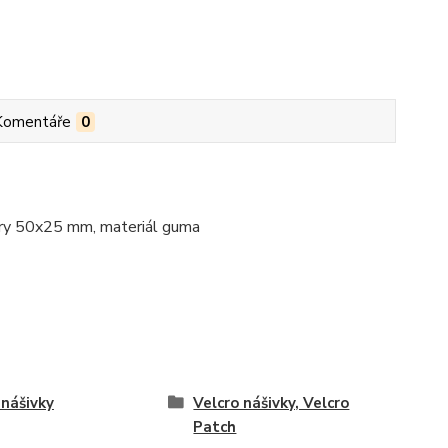
Komentáře
0
ry 50x25 mm, materiál guma
nášivky
Velcro nášivky, Velcro
Patch