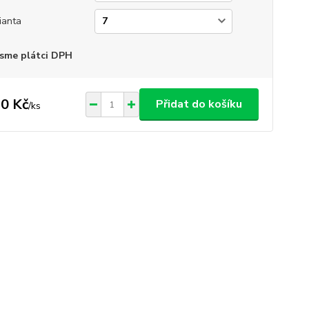
ianta
sme plátci DPH
0 Kč
Přidat do košíku
/
ks