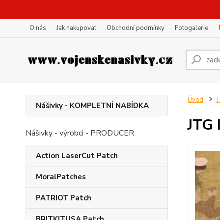
O nás
Jak nakupovat
Obchodní podmínky
Fotogalerie
Úvod
Nášivky - KOMPLETNÍ NABÍDKA
JTG 
Nášivky - výrobci - PRODUCER
Action LaserCut Patch
MoralPatches
PATRIOT Patch
BRITKITUSA Patch