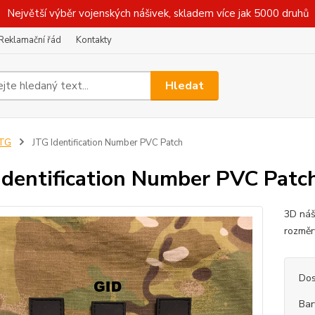
Největší výběr vojenských nášivek, skladem více jak 5000 druhů
Reklamační řád
Kontakty
Hledat
JTG
JTG Identification Number PVC Patch
Identification Number PVC Patc
3D náš
rozměr
Dos
Bar