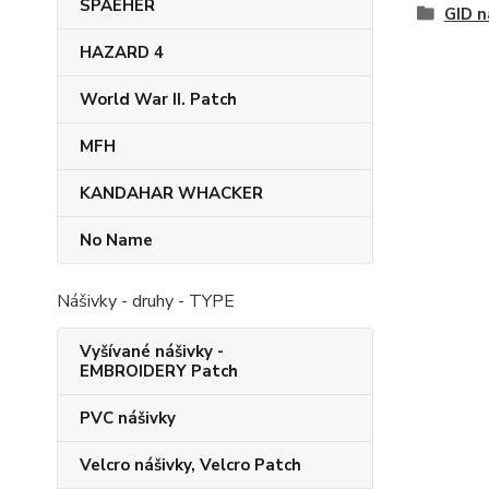
SPAEHER
GID n
HAZARD 4
World War II. Patch
MFH
KANDAHAR​ WHACKER
No Name
Nášivky - druhy - TYPE
Vyšívané nášivky -
EMBROIDERY Patch
PVC nášivky
Velcro nášivky, Velcro Patch