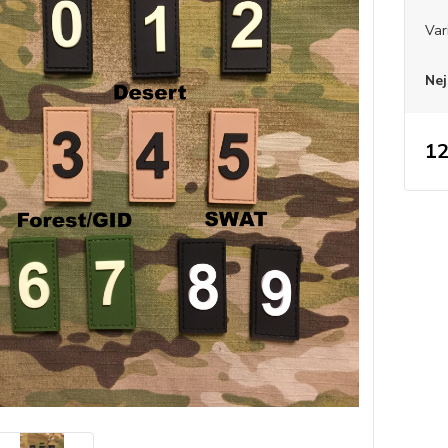
Var
Nej
12