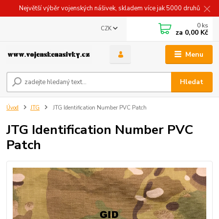
Největší výběr vojenských nášivek, skladem více jak 5000 druhů
0
ks
CZK
za
0,00 Kč
Menu
Hledat
Úvod
JTG
JTG Identification Number PVC Patch
JTG Identification Number PVC
Patch