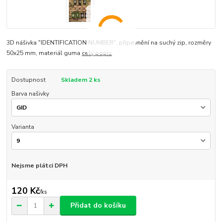
3D nášivka "IDENTIFICATION NUMBER", připevnění na suchý zip, rozměry
50x25 mm, materiál guma
celý popis
Dostupnost
Skladem 2 ks
Barva našivky
Varianta
Nejsme plátci DPH
120 Kč
/
ks
Přidat do košíku