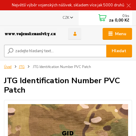
Největší výběr vojenských nášivek, skladem více jak 5000 druhů
0
ks
CZK
za
0,00 Kč
Menu
Hledat
Úvod
JTG
JTG Identification Number PVC Patch
JTG Identification Number PVC
Patch