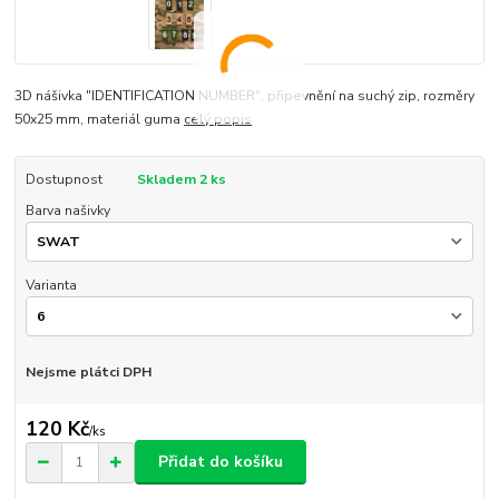
3D nášivka "IDENTIFICATION NUMBER", připevnění na suchý zip, rozměry
50x25 mm, materiál guma
celý popis
Dostupnost
Skladem 2 ks
Barva našivky
Varianta
Nejsme plátci DPH
120 Kč
/
ks
Přidat do košíku