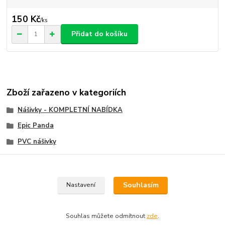
150 Kč
/
ks
Přidat do košíku
Zboží zařazeno v kategoriích
Nášivky - KOMPLETNÍ NABÍDKA
Epic Panda
PVC nášivky
Velcro nášivky, Velcro Patch
Souhlasím
Nastavení
Souhlas můžete odmítnout
zde
.
Vytvořeno na
Eshop-rychle.cz