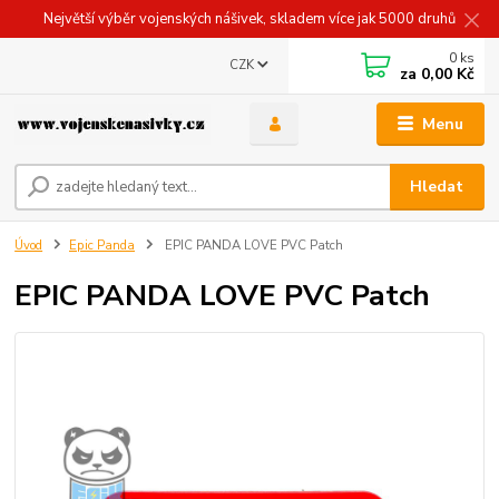
Největší výběr vojenských nášivek, skladem více jak 5000 druhů
0
ks
CZK
za
0,00 Kč
Menu
Hledat
Úvod
Epic Panda
EPIC PANDA LOVE PVC Patch
EPIC PANDA LOVE PVC Patch